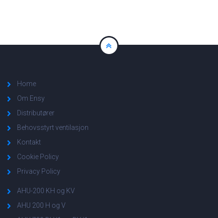
Home
Om Ensy
Distributører
Behovsstyrt ventilasjon
Kontakt
Cookie Policy
Privacy Policy
AHU-200 KH og KV
AHU 200 H og V