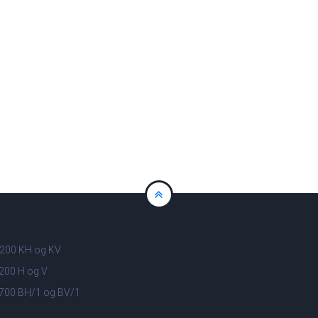
200 KH og KV
200 H og V
700 BH/1 og BV/1