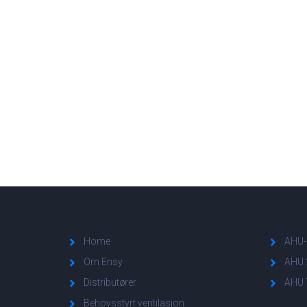
Home
AHU-
Om Ensy
AHU 
Distributører
AHU 
Behovsstyrt ventilasjon