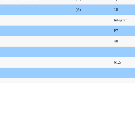
(A)
10
Integrert
F7
40
61,5