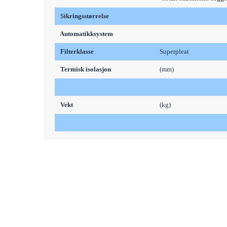
Sikringsstørrelse
Automatikksystem
Filterklasse
Superpleat
Termisk isolasjon
(mm)
Vekt
(kg)