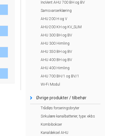
InoVent AHU 700 BH og BV
Samsvarserklæring
AHU 200 H og V
AHU-200 KH og KV_SLIM
AHU 300 BH og BV
AHU 300 Himling
AHU 350 BH og BV
AHU 400 BH og BV
AHU 400 Himling
AHU 700 BH/1 og BV/1
Wi-Fi Modul
Øvrige produkter / tilbehør
Trådløs forseringsbryter
Sirkulære kanalbatterier, type: ekbs
Kombibokser
Kanaldeksel AHU