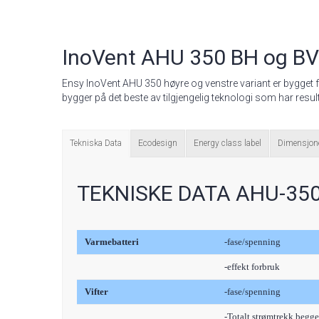
InoVent AHU 350 BH og BV
Ensy InoVent AHU 350 høyre og venstre variant er bygget fo
bygger på det beste av tilgjengelig teknologi som har resulte
Tekniska Data
Ecodesign
Energy class label
Dimensjon
TEKNISKE DATA AHU-350
Varmebatteri
-fase/spenning
-effekt forbruk
Vifter
-fase/spenning
-Totalt strømtrekk begg