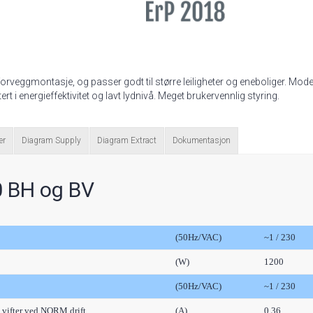
rveggmontasje, og passer godt til større leiligheter og eneboliger. Mode
rt i energieffektivitet og lavt lydnivå. Meget brukervennlig styring.
er
Diagram Supply
Diagram Extract
Dokumentasjon
 BH og BV
(50Hz/VAC)
~1 / 230
(W)
1200
(50Hz/VAC)
~1 / 230
e vifter ved NORM drift
(A)
0,36