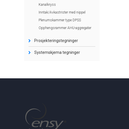
Kanalkryss
Inntak/Avkastrister med nippel
Plenumskammer type DPSS
Opphengsrammer AHU-aggregater
Prosjekteringstegninger
Systemskjema tegninger