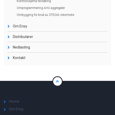
Kontrollskjema feilsøking
Omprogrammering AHU aggregater
Ombygging for bruk av STEGIA rotormotor
Om Ensy
Distributører
Nedlasting
Kontakt
Home
Om Ensy