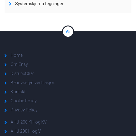
Systemskjema tegninger
Home
Om Ensy
Distributører
Behovsstyrt ventilasjon
Kontakt
Cookie Policy
Privacy Policy
AHU-200 KH og KV
AHU 200 H og V