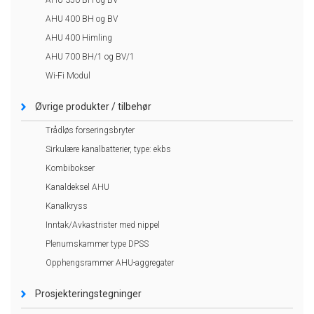
AHU 400 BH og BV
AHU 400 Himling
AHU 700 BH/1 og BV/1
Wi-Fi Modul
Øvrige produkter / tilbehør
Trådløs forseringsbryter
Sirkulære kanalbatterier, type: ekbs
Kombibokser
Kanaldeksel AHU
Kanalkryss
Inntak/Avkastrister med nippel
Plenumskammer type DPSS
Opphengsrammer AHU-aggregater
Prosjekteringstegninger