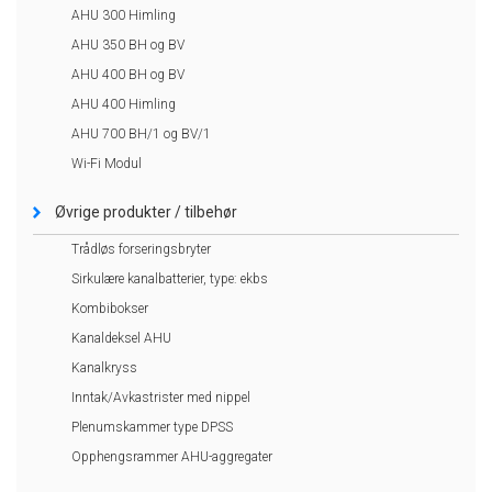
AHU 300 Himling
AHU 350 BH og BV
AHU 400 BH og BV
AHU 400 Himling
AHU 700 BH/1 og BV/1
Wi-Fi Modul
Øvrige produkter / tilbehør
Trådløs forseringsbryter
Sirkulære kanalbatterier, type: ekbs
Kombibokser
Kanaldeksel AHU
Kanalkryss
Inntak/Avkastrister med nippel
Plenumskammer type DPSS
Opphengsrammer AHU-aggregater