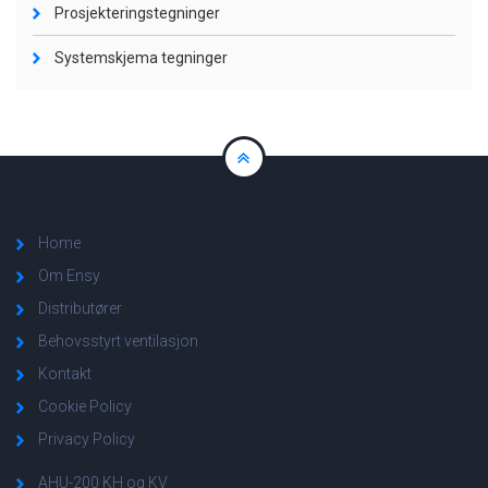
Prosjekteringstegninger
Systemskjema tegninger
Home
Om Ensy
Distributører
Behovsstyrt ventilasjon
Kontakt
Cookie Policy
Privacy Policy
AHU-200 KH og KV