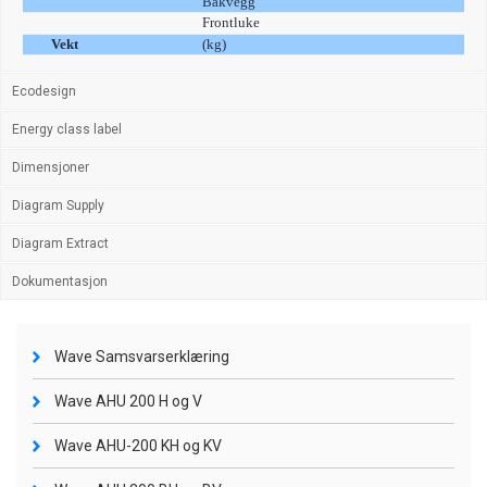
Bakvegg
20
Frontluke
25
Vekt
(kg)
62
Ecodesign
Energy class label
Dimensjoner
Diagram Supply
Diagram Extract
Dokumentasjon
Wave Samsvarserklæring
Wave AHU 200 H og V
Wave AHU-200 KH og KV