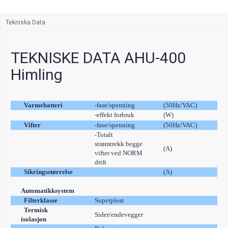
Tekniska Data
TEKNISKE DATA AHU-400
Himling
Varmebatteri
-fase/spenning
(50Hz/VAC)
~1 
-effekt forbruk
(W)
2x7
Vifter
-fase/spenning
(50Hz/VAC)
~1 
-Totalt
strømtrekk begge
(A)
0,4
vifter ved NORM
drift
Sikringsstørrelse
(A)
10
Inte
Automatikksystem
Filterklasse
Superpleat
F7
Termisk
Sider/endevegger
40
isolasjon