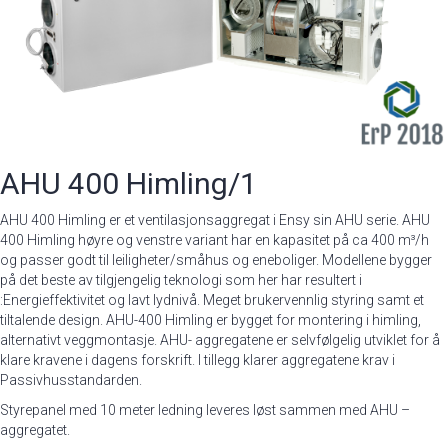
AHU 400 Himling/1
AHU 400 Himling er et ventilasjonsaggregat i Ensy sin AHU serie. AHU
400 Himling høyre og venstre variant har en kapasitet på ca 400 m³/h
og passer godt til leiligheter/småhus og eneboliger. Modellene bygger
på det beste av tilgjengelig teknologi som her har resultert i
:Energieffektivitet og lavt lydnivå. Meget brukervennlig styring samt et
tiltalende design. AHU-400 Himling er bygget for montering i himling,
alternativt veggmontasje. AHU- aggregatene er selvfølgelig utviklet for å
klare kravene i dagens forskrift. I tillegg klarer aggregatene krav i
Passivhusstandarden.
Styrepanel med 10 meter ledning leveres løst sammen med AHU –
aggregatet.