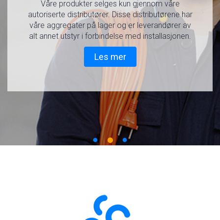
hjemmemiljø med Ensy
aggregater fra Ensy
Våre produkter selges kun gjennom våre
AHU
autoriserte distributører. Disse distributørene har
Les mer om boligventilasjon fra Ensy.
våre aggregater på lager og er leverandører av
alt annet utstyr i forbindelse med installasjonen.
Tilfredsstiller TEK 17 og gir deg ren frisk luft, og
Les mer
riktig ventilering av din bolig
Les mer
Les mer