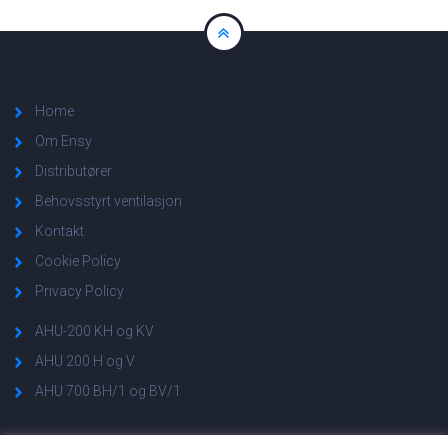
Home
Om Ensy
Distributører
Behovsstyrt ventilasjon
Kontakt
Cookie Policy
Privacy Policy
AHU-200 KH og KV
AHU 200 H og V
AHU 700 BH/1 og BV/1