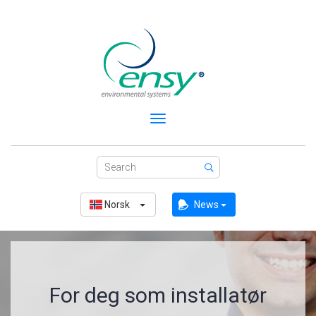
Toggle
navigation
Norsk
News
For deg som installatør
Luftbehandlings-
Optimaliser ditt