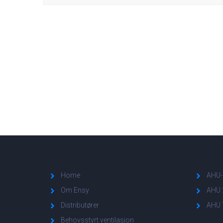
Home
AHU-
Om Ensy
AHU 
Distributører
AHU 
Behovsstyrt ventilasjon