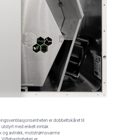
sventilasjonsenheten er dobbeltskåret til
r utstyrt med enkelt inntak
nntak og avtrekk, motstrømsvarme
 Viftehastigheten er