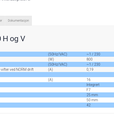
er
Dokumentasjon
 H og V
(50Hz/VAC)
~1 / 230
(W)
800
(50Hz/VAC)
~1 / 230
 vifter ved NORM drift
(A)
0,19
(A)
16
Integrert
F7
25 mm
50 mm
42