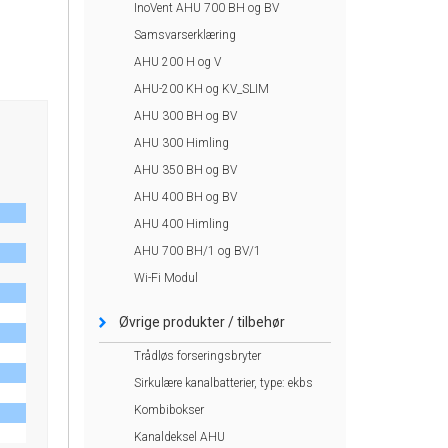
InoVent AHU 700 BH og BV
Samsvarserklæring
AHU 200 H og V
AHU-200 KH og KV_SLIM
AHU 300 BH og BV
AHU 300 Himling
AHU 350 BH og BV
AHU 400 BH og BV
AHU 400 Himling
AHU 700 BH/1 og BV/1
Wi-Fi Modul
Øvrige produkter / tilbehør
Trådløs forseringsbryter
Sirkulære kanalbatterier, type: ekbs
Kombibokser
Kanaldeksel AHU