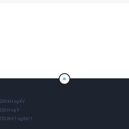
200 KH og KV
200 H og V
700 BH/1 og BV/1