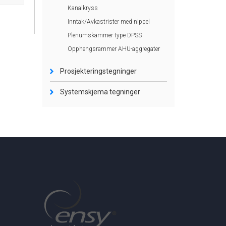
Kanalkryss
Inntak/Avkastrister med nippel
Plenumskammer type DPSS
Opphengsrammer AHU-aggregater
Prosjekteringstegninger
Systemskjema tegninger