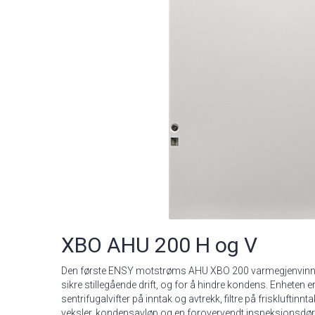
XBO AHU 200 H og V
Den første ENSY motstrøms AHU XBO 200 varmegjenvinning
sikre stillegående drift, og for å hindre kondens. Enheten e
sentrifugalvifter på inntak og avtrekk, filtre på frisklufti
veksler, kondensavløp og en forovervendt inspeksjonsdør.