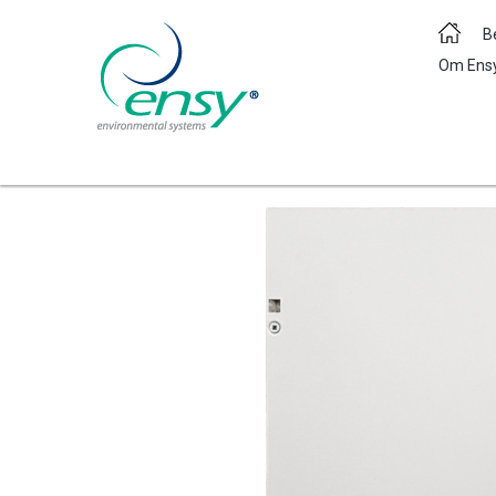
B
Om Ens