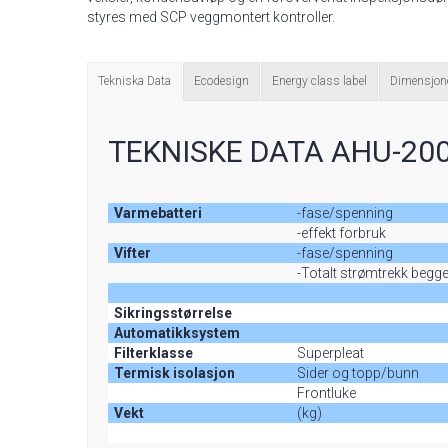
styres med SCP veggmontert kontroller.
Tekniska Data
Ecodesign
Energy class label
Dimensjon
TEKNISKE DATA AHU-200
Varmebatteri
-fase/spenning
-effekt forbruk
Vifter
-fase/spenning
-Totalt strømtrekk begge
Sikringsstørrelse
Automatikksystem
Filterklasse
Superpleat
Termisk isolasjon
Sider og topp/bunn
Frontluke
Vekt
(kg)