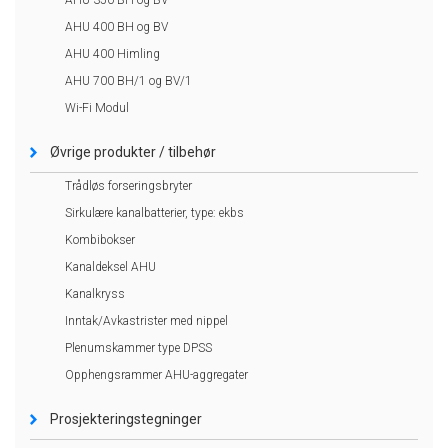
AHU 400 BH og BV
AHU 400 Himling
AHU 700 BH/1 og BV/1
Wi-Fi Modul
Øvrige produkter / tilbehør
Trådløs forseringsbryter
Sirkulære kanalbatterier, type: ekbs
Kombibokser
Kanaldeksel AHU
Kanalkryss
Inntak/Avkastrister med nippel
Plenumskammer type DPSS
Opphengsrammer AHU-aggregater
Prosjekteringstegninger