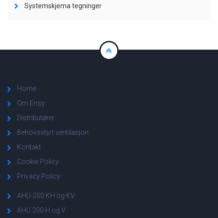
Systemskjema tegninger
Home
Om Ensy
Distributører
Behovsstyrt ventilasjon
Kontakt
Cookie Policy
Privacy Policy
AHU-200 KH og KV
AHU 200 H og V